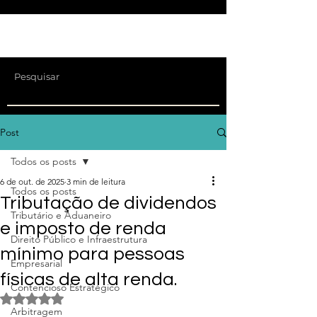
Post
Todos os posts
6 de out. de 2025
3 min de leitura
Todos os posts
Tributação de dividendos
Tributário e Aduaneiro
e imposto de renda
Direito Público e Infraestrutura
mínimo para pessoas
Empresarial
físicas de alta renda.
Contencioso Estratégico
Avaliado com NaN de 5 estrelas.
Arbitragem