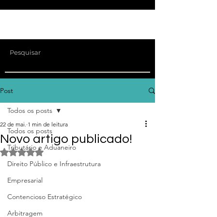
Post
Todos os posts
22 de mai.
1 min de leitura
Todos os posts
Novo artigo publicado!
Tributário e Aduaneiro
Avaliado com NaN de 5 estrelas.
Direito Público e Infraestrutura
Empresarial
Contencioso Estratégico
Arbitragem