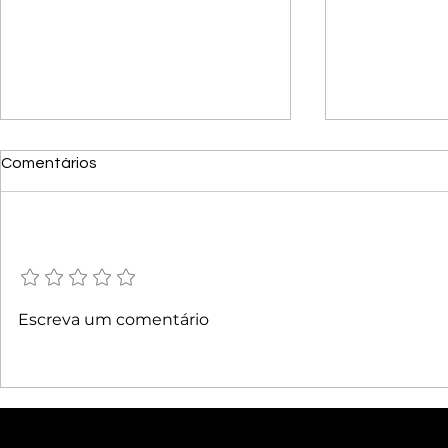
Comentários
Adicione uma avaliação
Novo artigo
Novos artigos publicados!
Escreva um comentário