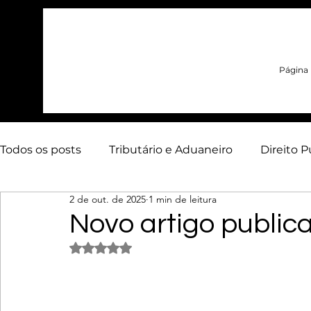
Página i
Todos os posts
Tributário e Aduaneiro
Direito P
2 de out. de 2025
1 min de leitura
Contencioso Estratégico
Arbitragem
Adua
Novo artigo public
Avaliado com NaN de 5 estrelas.
Energia
Artigos
Infraestrutura