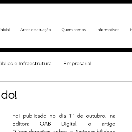
nicial
Áreas de atuação
Quem somos
Informativos
N
úblico e Infraestrutura
Empresarial
neiro
Ambiental
Trabalhista
Imobiliário
ado!
Foi publicado no dia 1º de outubro, na 
Editora OAB Digital, o artigo 
“Considerações sobre a (im)possibilidade 