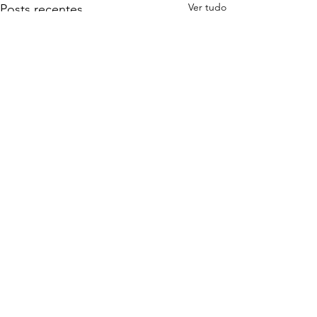
Ver tudo
Posts recentes
0.0 / 5 (0)
Comentários