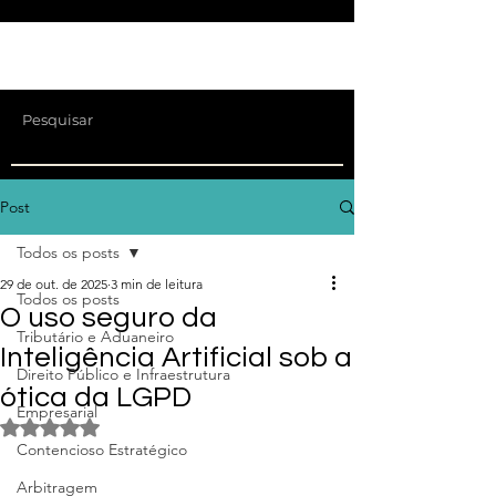
Post
Todos os posts
29 de out. de 2025
3 min de leitura
Todos os posts
O uso seguro da
Tributário e Aduaneiro
Inteligência Artificial sob a
Direito Público e Infraestrutura
ótica da LGPD
Empresarial
Avaliado com NaN de 5 estrelas.
Contencioso Estratégico
Arbitragem