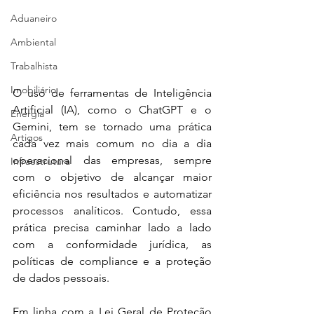
Aduaneiro
Ambiental
Trabalhista
Imobiliário
O uso de ferramentas de Inteligência 
Artificial (IA), como o ChatGPT e o 
Energia
Gemini, tem se tornado uma prática 
Artigos
cada vez mais comum no dia a dia 
operacional das empresas, sempre 
Infraestrutura
com o objetivo de alcançar maior 
eficiência nos resultados e automatizar 
processos analíticos. Contudo, essa 
prática precisa caminhar lado a lado 
com a conformidade jurídica, as 
políticas de compliance e a proteção 
de dados pessoais. 
Em linha com a Lei Geral de Proteção 