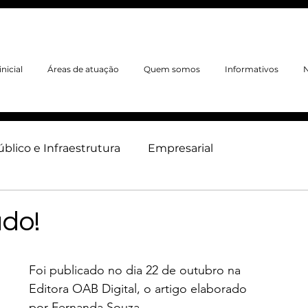
nicial
Áreas de atuação
Quem somos
Informativos
N
úblico e Infraestrutura
Empresarial
neiro
Ambiental
Trabalhista
Imobiliário
ado!
Foi publicado no dia 22 de outubro na 
Editora OAB Digital, o artigo elaborado 
por Fernanda Souza.