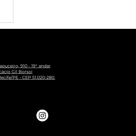
puceiro, 910 - 19° andar
ácio Gil Borsoi
ecife/PE - CEP 51.020-280.