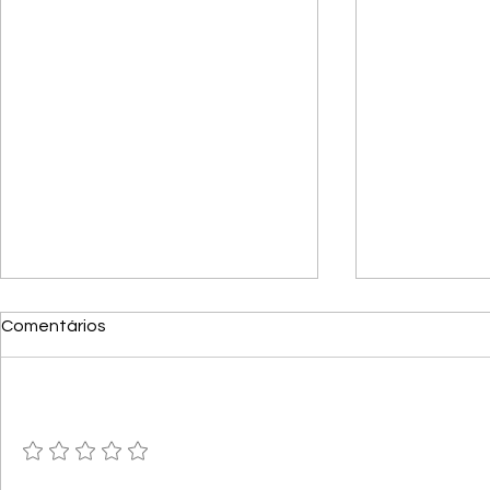
Comentários
Adicione uma avaliação
Novo artigo
Novos artigos publicados!