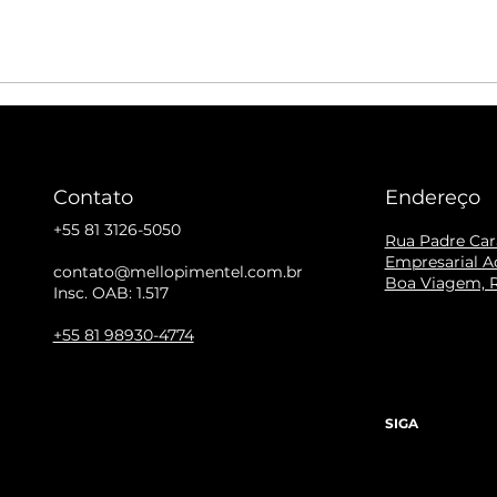
Contato
Endereço
+55 81 3126-5050
Rua Padre Cara
Empresarial Ac
contato@mellopimentel.com.br
Boa Viagem, R
Insc. OAB: 1.517
+55 81 98930-4774
SIGA