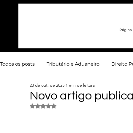
Página i
Todos os posts
Tributário e Aduaneiro
Direito P
23 de out. de 2025
1 min de leitura
Contencioso Estratégico
Arbitragem
Adua
Novo artigo public
Avaliado com NaN de 5 estrelas.
Energia
Artigos
Infraestrutura