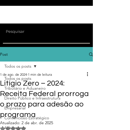
Post
Todos os posts
1 de ago. de 2024
1 min de leitura
Todos os posts
Litígio Zero – 2024:
Tributário e Aduaneiro
Receita Federal prorroga
Direito Público e Infraestrutura
o prazo para adesão ao
Empresarial
programa
Contencioso Estratégico
Atualizado:
2 de abr. de 2025
Arbitragem
Avaliado com NaN de 5 estrelas.