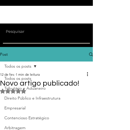
Post
Todos os posts
12 de fev.
1 min de leitura
Todos os posts
Novo artigo publicado!
Tributário e Aduaneiro
Avaliado com NaN de 5 estrelas.
Direito Público e Infraestrutura
Empresarial
Contencioso Estratégico
Arbitragem