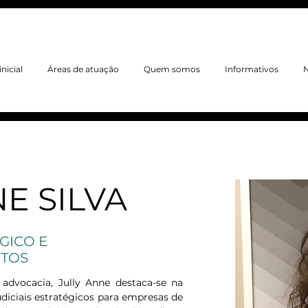
nicial
Áreas de atuação
Quem somos
Informativos
N
E SILVA
GICO E
ITOS
dvocacia, Jully Anne destaca-se na 
diciais estratégicos para empresas de 