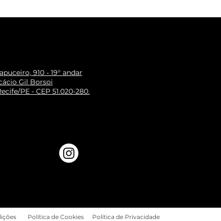
puceiro, 910 - 19° andar
ácio Gil Borsoi
ecife/PE - CEP 51.020-280.
ições
Política de Cookies
Política de Privacidade