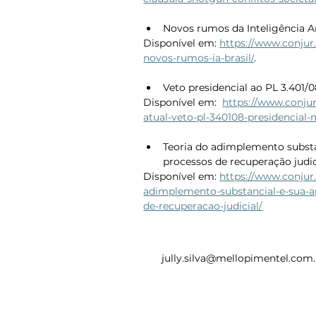
Novos rumos da Inteligência Art
Disponível em: 
https://www.conjur.c
novos-rumos-ia-brasil/
.
Veto presidencial ao PL 3.401/
Disponível em:  
https://www.conjur.
atual-veto-pl-340108-presidencial
Teoria do adimplemento substa
processos de recuperação judici
Disponível em: 
https://www.conjur
adimplemento-substancial-e-sua-a
de-recuperacao-judicial/
jully.silva@mellopimentel.com.