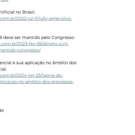
ificial no Brasil.
om.br/2022-jul-11/jully-anne-silva-
08 deve ser mantido pelo Congresso.
com.br/2023-fev-06/direito-civil-
-mantido-congresso/
ncial e sua aplicação no âmbito dos 
al. 
.com.br/2024-jan-23/teoria-do-
plicacao-no-ambito-dos-processos-
br