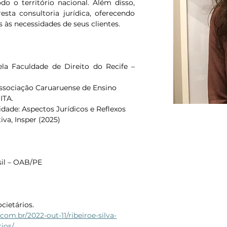
do o território nacional. Além disso, 
esta consultoria jurídica, oferecendo 
 às necessidades de seus clientes.
la Faculdade de Direito do Recife – 
ssociação Caruaruense de Ensino 
ITA.
idade: Aspectos Jurídicos e Reflexos 
va, Insper (2025)
il – OAB/PE
ocietários.
com.br/2022-out-11/ribeiroe-silva-
rios/