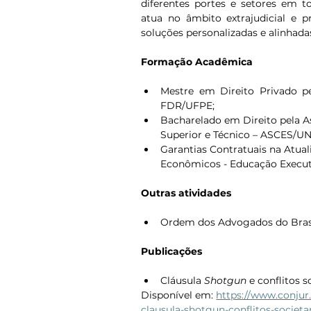
diferentes portes e setores em to
atua no âmbito extrajudicial e pr
soluções personalizadas e alinhadas
Formação Acadêmica
Mestre em Direito Privado pe
FDR/UFPE;
Bacharelado em Direito pela A
Superior e Técnico – ASCES/UN
Garantias Contratuais na Atual
Econômicos - Educação Executi
Outras atividades
Ordem dos Advogados do Bras
Publicações
Cláusula
Shotgun
 e conflitos s
Disponível em: 
https://www.conjur.
clausula-shotgun-conflitos-societa