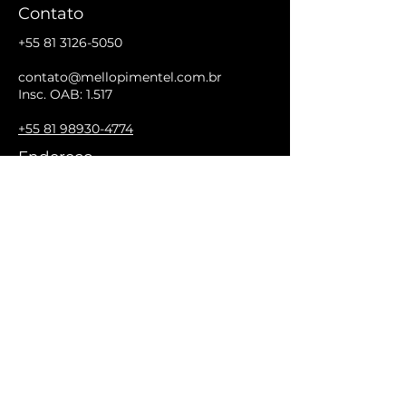
Contato
+55 81 3126-5050
contato@mellopimentel.com.br
Insc. OAB: 1.517
+55 81 98930-4774
Endereço
Rua Padre Carapuceiro, 910 - 19° andar
Empresarial Acácio Gil Borsoi
Boa Viagem, Recife/PE - CEP 51.020-
280.
SIGA