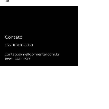
.br
Contato
+55 81 3126-5050
contato@mellopimentel.com.br
Insc. OAB: 1.517
+55 81 98930-4774
Endereço
Rua Padre Carapuceiro, 910 - 19° andar
Empresarial Acácio Gil Borsoi
Boa Viagem, Recife/PE - CEP 51.020-
280.