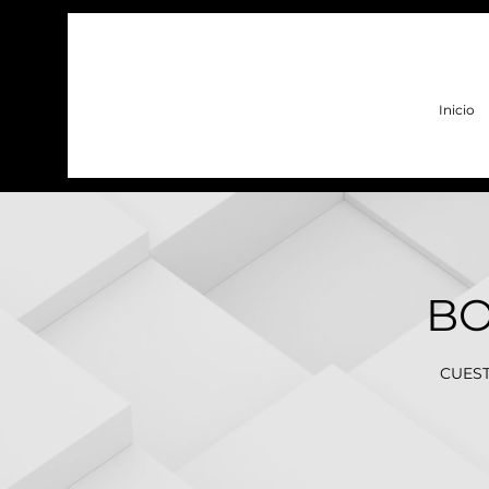
Inicio
BO
CUEST