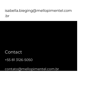
isabella.bieging@mellopimentel.com
.br
Contact
+55 81 3126-5050
contato@mellopimentel.com.br
Insc. OAB: 1.517
+55 81 98930-4774
Address
Rua Padre Carapuceiro, 910 - 19° andar
Empresarial Acácio Gil Borsoi
Boa Viagem, Recife/PE - CEP 51.020-