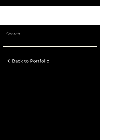
Back to Portfolio
Meu portfólio
Bem-vindo ao meu portfólio. Aqui
você encontrará uma seleção dos
meus trabalhos. Explore meus
projetos para saber mais sobre o
que faço.