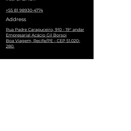
+55 81 98930-4774
Address
Rua Padre Carapuceiro, 910 - 19° andar
Empresarial Acácio Gil Borsoi
Boa Viagem, Recife/PE - CEP 51.020-
280.
FOLLOW
FOLLOW
Terms and
Cookies Policy
Conditions
Privacy Policy