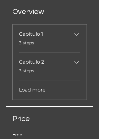
Overview
Capítulo 1
.
3 steps
Capítulo 2
.
3 steps
Load more
Price
Free