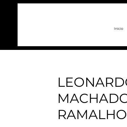
Inicio
< Back
LEONARD
MACHADO
RAMALHO