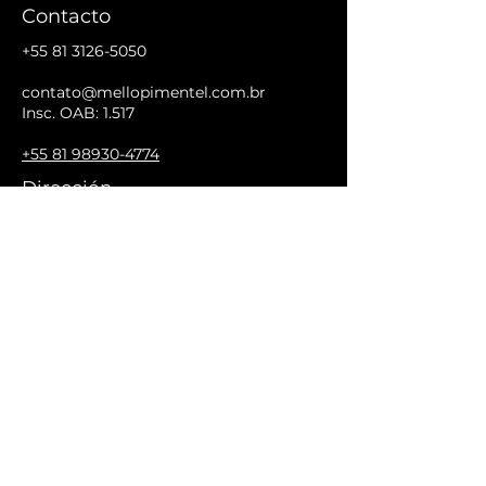
Contacto
+55 81 3126-5050
contato@mellopimentel.com.br
Insc. OAB: 1.517
+55 81 98930-4774
Dirección
Rua Padre Carapuceiro, 910 - 19° andar
Empresarial Acácio Gil Borsoi
Boa Viagem, Recife/PE - CEP 51.020-
280.
SEGUIR
SEGUIR