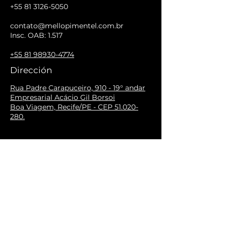
+55 81 3126-5050
contato@mellopimentel.com.br
Insc. OAB: 1.517
+55 81 98930-4774
Dirección
Rua Padre Carapuceiro, 910 - 19° andar
Empresarial Acácio Gil Borsoi
Boa Viagem, Recife/PE - CEP 51.020-
280.
SEGUIR
SEGUIR