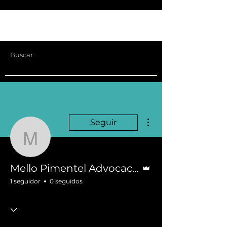
Más acciones
Seguir
Mello Pimentel Advocac
Administrador
Mello Pimentel Advocacia
1 seguidor
0 seguidos