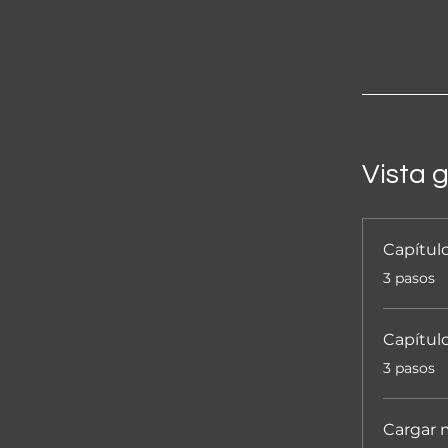
Vista 
Capítulo
.
3 pasos
Capítulo
.
3 pasos
Cargar 