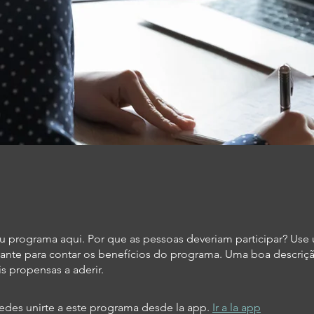
u programa aqui. Por que as pessoas deveriam participar? Use
ivante para contar os benefícios do programa. Uma boa descriçã
s propensas a aderir.
des unirte a este programa desde la app.
Ir a la app