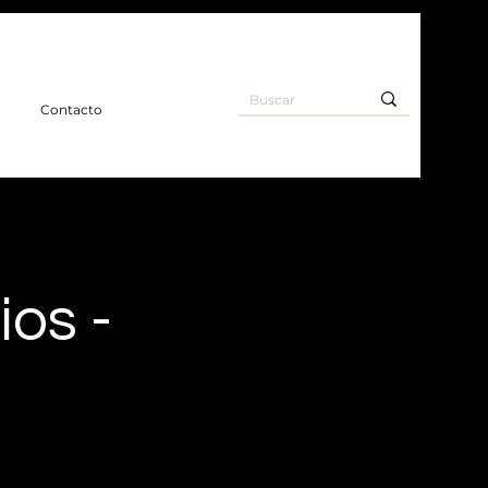
o
Contacto
os -