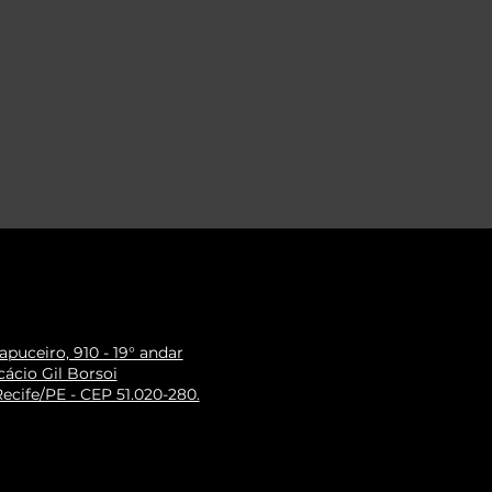
puceiro, 910 - 19° andar
ácio Gil Borsoi
ecife/PE - CEP 51.020-280.