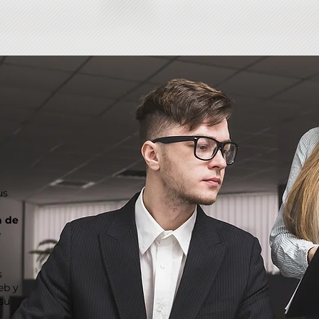
us
 de
e
s
eb y
 su