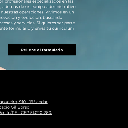
r profesionales especializados en las
o, además de un equipo administrativo
a nuestras operaciones. Vivimos en un
ovación y evolución, buscando
esos y servicios. Si quieres ser parte
uiente formulario y envía tu currículum
Rellene el formulario
puceiro, 910 - 19° andar
ácio Gil Borsoi
ecife/PE - CEP 51.020-280.