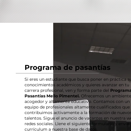
Programa de pasantías
Si eres un estudiante que busca poner en práctica s
conocimientos académicos y quieres avanzar en tu
carrera profesional, ven y forma parte del
Programa
Pasantías Mello Pimentel.
Ofrecemos un ambient
acogedor y altamente educativo. Contamos con un
equipo de profesionales altamente cualificados que
contribuimos activamente a la formación de nuevo
talentos. Sigue el anuncio de vacantes en nuestra w
redes sociales. Llene el siguiente formulario y envíe
currículum a nuestra base de datos.