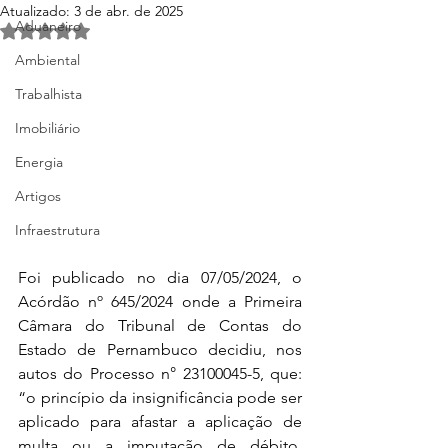
Atualizado:
3 de abr. de 2025
Aduaneiro
Avaliado com NaN de 5 estrelas.
Ambiental
Trabalhista
Imobiliário
Energia
Artigos
Infraestrutura
Foi publicado no dia 07/05/2024, o 
Acórdão nº 645/2024 onde a Primeira 
Câmara do Tribunal de Contas do 
Estado de Pernambuco decidiu, nos 
autos do Processo n° 23100045-5, que: 
“o princípio da insignificância pode ser 
aplicado para afastar a aplicação de 
multa ou a imputação de débito, 