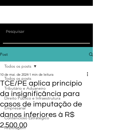
Post
Todos os posts
10 de mai. de 2024
1 min de leitura
Todos os posts
TCE/PE aplica princípio
Tributário e Aduaneiro
da insignificância para
Direito Público e Infraestrutura
casos de imputação de
Empresarial
danos inferiores à R$
Contencioso Estratégico
2.500,00
Arbitragem