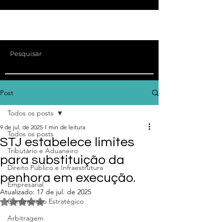
Post
Todos os posts
9 de jul. de 2025
1 min de leitura
Todos os posts
STJ estabelece limites
Tributário e Aduaneiro
para substituição da
Direito Público e Infraestrutura
penhora em execução.
Empresarial
Atualizado:
17 de jul. de 2025
Avaliado com NaN de 5 estrelas.
Contencioso Estratégico
Arbitragem