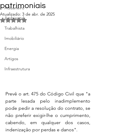
patrimoniais
Aduaneiro
Atualizado:
3 de abr. de 2025
Ambiental
Avaliado com NaN de 5 estrelas.
Trabalhista
Imobiliário
Energia
Artigos
Infraestrutura
Prevê o art. 475 do Código Civil que "a 
parte lesada pelo inadimplemento 
pode pedir a resolução do contrato, se 
não preferir exigir-lhe o cumprimento, 
cabendo, em qualquer dos casos, 
indenização por perdas e danos".