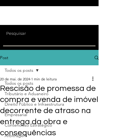
Post
Todos os posts
20 de mai. de 2024
1 min de leitura
Todos os posts
Rescisão de promessa de
Tributário e Aduaneiro
compra e venda de imóvel
Direito Público e Infraestrutura
decorrente de atraso na
Empresarial
entrega da obra e
Contencioso Estratégico
consequências
Arbitragem