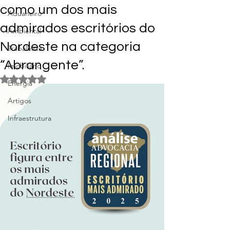
como um dos mais
Aduaneiro
admirados escritórios do
Ambiental
Nordeste na categoria
Trabalhista
“Abrangente”.
Imobiliário
Avaliado com NaN de 5 estrelas.
Energia
Artigos
Infraestrutura