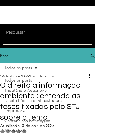
Post
Todos os posts
19 de abr. de 2024
2 min de leitura
Todos os posts
O direito à informação
Tributário e Aduaneiro
ambiental: entenda as
Direito Público e Infraestrutura
teses fixadas pelo STJ
Empresarial
sobre o tema
Contencioso Estratégico
Atualizado:
3 de abr. de 2025
Arbitragem
Avaliado com NaN de 5 estrelas.