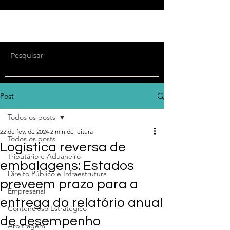
Post
Todos os posts
22 de fev. de 2024
2 min de leitura
Todos os posts
Logística reversa de
Tributário e Aduaneiro
embalagens: Estados
Direito Público e Infraestrutura
preveem prazo para a
Empresarial
entrega do relatório anual
Contencioso Estratégico
de desempenho
Arbitragem