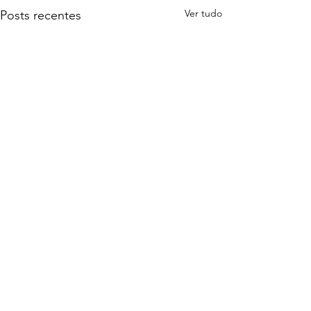
Ver tudo
Posts recentes
0.0 / 5 (0)
Comentários