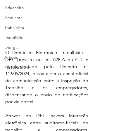
Aduaneiro
Ambiental
Trabalhista
Imobiliário
Energia
O Domicílio Eletrônico Trabalhista – 
Artigos
DET, previsto no art. 628-A da CLT e 
regulamentado pelo Decreto nº 
Infraestrutura
11.905/2024, passa a ser o canal oficial 
de comunicação entre a Inspeção do 
Trabalho e os empregadores, 
dispensando o envio de notificações 
por via postal.
Através do DET, haverá interação 
eletrônica entre auditores-fiscais do 
trabalho e empregadores, 