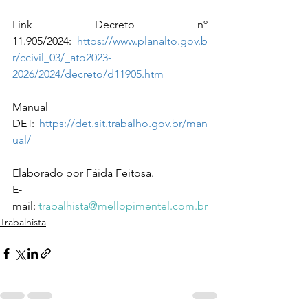
Link Decreto nº 
11.905/2024: 
https://www.planalto.gov.b
r/ccivil_03/_ato2023-
2026/2024/decreto/d11905.htm
Manual 
DET: 
https://det.sit.trabalho.gov.br/man
ual/
Elaborado por Fáida Feitosa.
E-
mail: 
trabalhista@mellopimentel.com.br
Trabalhista