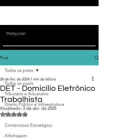
Post
Todos os posts
28 de fev. de 2024
1 min de leitura
Todos os posts
DET - Domicílio Eletrônico
Tributário e Aduaneiro
Trabalhista
Direito Público e Infraestrutura
Atualizado:
3 de abr. de 2025
Avaliado com NaN de 5 estrelas.
Empresarial
Contencioso Estratégico
Arbitragem