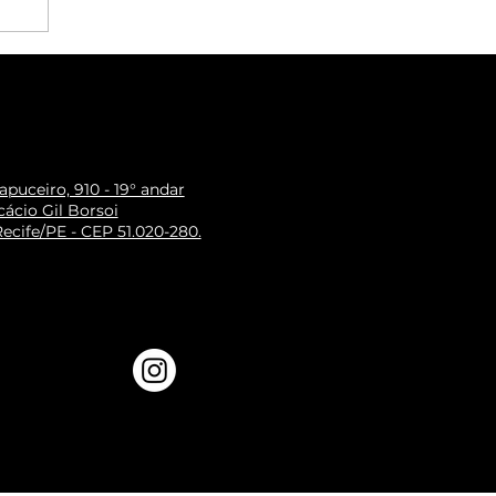
puceiro, 910 - 19° andar
ácio Gil Borsoi
ecife/PE - CEP 51.020-280.