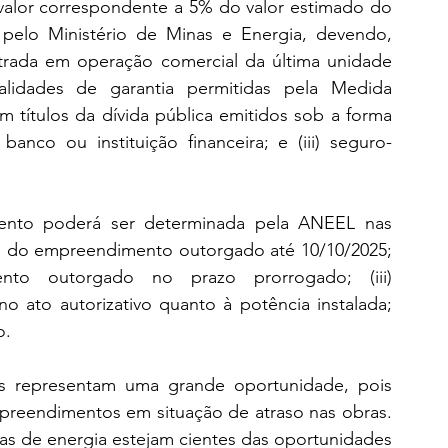
 valor correspondente a 5% do valor estimado do 
elo Ministério de Minas e Energia, devendo, 
ntrada em operação comercial da última unidade 
idades de garantia permitidas pela Medida 
m títulos da dívida pública emitidos sob a forma 
r banco ou instituição financeira; e (iii) seguro-
ento poderá ser determinada pela ANEEL nas 
ras do empreendimento outorgado até 10/10/2025; 
nto outorgado no prazo prorrogado; (iii) 
 ato autorizativo quanto à potência instalada; 
o.
s representam uma grande oportunidade, pois 
mpreendimentos em situação de atraso nas obras. 
as de energia estejam cientes das oportunidades 