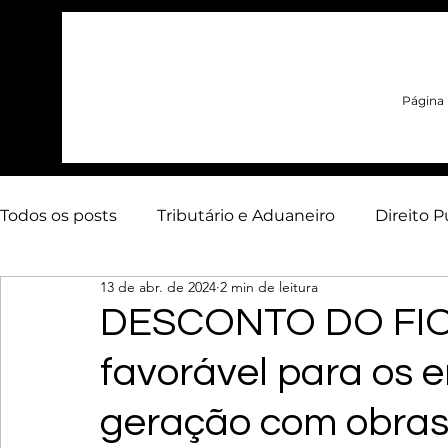
Página i
Todos os posts
Tributário e Aduaneiro
Direito P
13 de abr. de 2024
2 min de leitura
Contencioso Estratégico
Arbitragem
Adua
DESCONTO DO FIO:
favorável para os
Energia
Artigos
Infraestrutura
geração com obras a