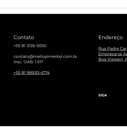
 se espera das
para instituições culturais
Contato
Endereço
+55 81 3126-5050
Rua Padre Cara
Empresarial Ac
contato@mellopimentel.com.br
Boa Viagem, R
Insc. OAB: 1.517
+55 81 98930-4774
SIGA