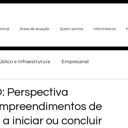
nicial
Áreas de atuação
Quem somos
Informativos
N
úblico e Infraestrutura
Empresarial
neiro
Ambiental
Trabalhista
Imobiliário
 Perspectiva
 empreendimentos de
 iniciar ou concluir