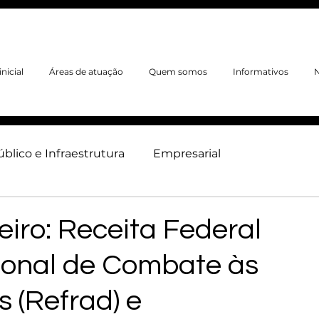
nicial
Áreas de atuação
Quem somos
Informativos
N
úblico e Infraestrutura
Empresarial
neiro
Ambiental
Trabalhista
Imobiliário
ro: Receita Federal
cional de Combate às
 (Refrad) e