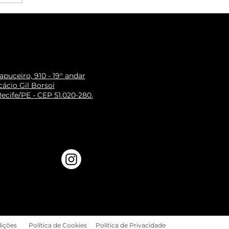
puceiro, 910 - 19° andar
ácio Gil Borsoi
ecife/PE - CEP 51.020-280.
ições
Política de Cookies
Política de Privacidade