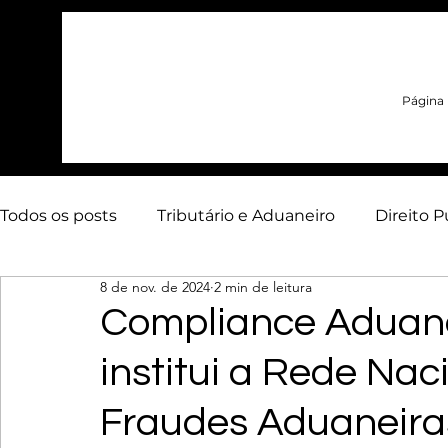
Página i
Todos os posts
Tributário e Aduaneiro
Direito P
8 de nov. de 2024
2 min de leitura
Contencioso Estratégico
Arbitragem
Adua
Compliance Aduanei
institui a Rede Na
Energia
Artigos
Infraestrutura
Fraudes Aduaneiras