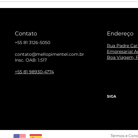
soriamente em 1º
CBS para 2027
Contato
Endereço
+55 81 3126-5050
Rua Padre Cara
Empresarial Ac
contato@mellopimentel.com.br
Boa Viagem, R
Insc. OAB: 1.517
+55 81 98930-4774
SIGA
Termos e Cond