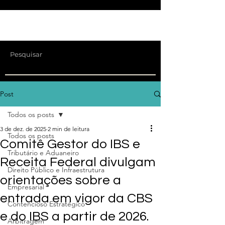
Post
Todos os posts
3 de dez. de 2025
2 min de leitura
Todos os posts
Comitê Gestor do IBS e
Tributário e Aduaneiro
Receita Federal divulgam
Direito Público e Infraestrutura
orientações sobre a
Empresarial
entrada em vigor da CBS
Contencioso Estratégico
e do IBS a partir de 2026.
Arbitragem