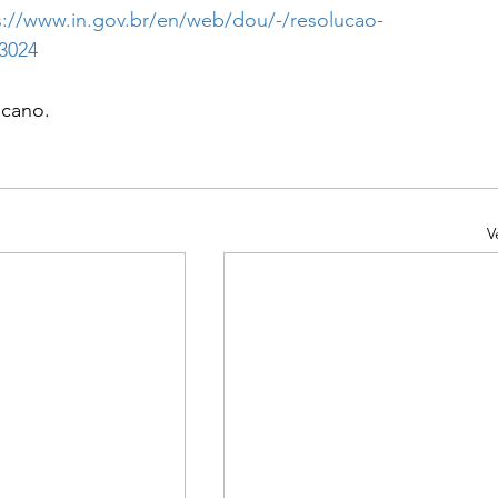
s://www.in.gov.br/en/web/dou/-/resolucao-
43024
scano.
V