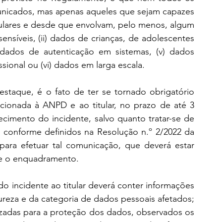
unicados, mas apenas aqueles que sejam capazes 
itulares e desde que envolvam, pelo menos, algum 
sensíveis, (ii) dados de crianças, de adolescentes 
v) dados de autenticação em sistemas, (v) dados 
issional ou (vi) dados em larga escala.
taque, é o fato de ter se tornado obrigatório 
cionada à ANPD e ao titular, no prazo de até 3 
ecimento do incidente, salvo quanto tratar-se de 
conforme definidos na Resolução n.º 2/2022 da 
a efetuar tal comunicação, que deverá estar 
e o enquadramento.
 incidente ao titular deverá conter informações 
tureza e da categoria de dados pessoais afetados; 
lizadas para a proteção dos dados, observados os 