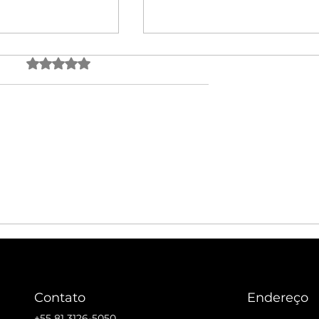
Avaliado com 0 de 5 estrelas.
Ainda sem avaliações
rciais já atuam
Revisão do Código de Étic
ativo contra o
do ICOM para Museus: no
izado, e isso
parâmetro de governança
 se espera das
para instituições culturais
Contato
Endereço
+55 81 3126-5050