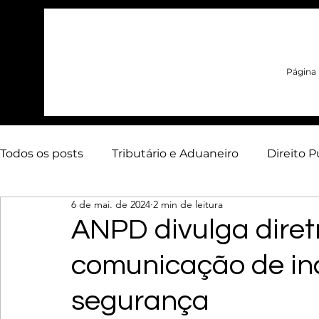
Página i
Todos os posts
Tributário e Aduaneiro
Direito P
6 de mai. de 2024
2 min de leitura
Contencioso Estratégico
Arbitragem
Adua
ANPD divulga diretr
comunicação de in
Energia
Artigos
Infraestrutura
segurança