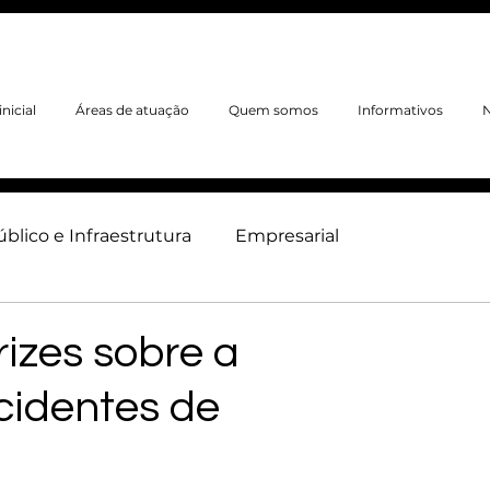
nicial
Áreas de atuação
Quem somos
Informativos
N
úblico e Infraestrutura
Empresarial
neiro
Ambiental
Trabalhista
Imobiliário
izes sobre a
cidentes de