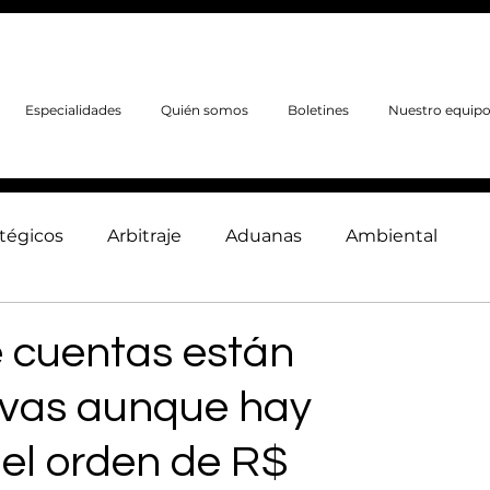
Especialidades
Quién somos
Boletines
Nuestro equip
atégicos
Arbitraje
Aduanas
Ambiental
ces
Corporativo y Contractual
 cuentas están
rvas aunque hay
 del orden de R$