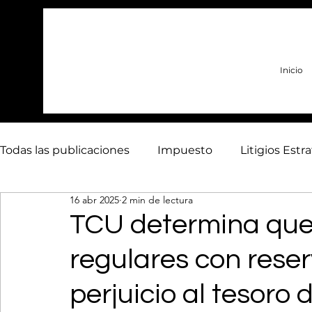
Inicio
Todas las publicaciones
Impuesto
Litigios Estr
16 abr 2025
2 min de lectura
Derecho Público
Mano de obra
Bienes raí
TCU determina que
regulares con rese
perjuicio al tesoro