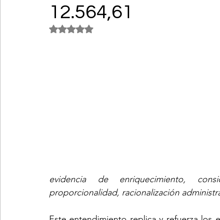
12.564,61
Obtuvo NaN de 5 estrellas.
evidencia de enriquecimiento, consi
proporcionalidad, racionalización administr
Este entendimiento replica y refuerza los 